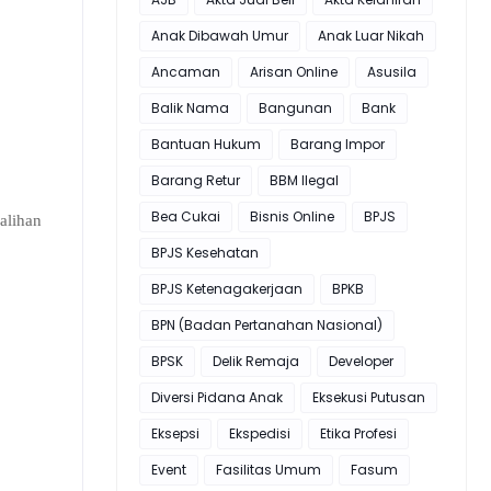
Anak Dibawah Umur
Anak Luar Nikah
Ancaman
Arisan Online
Asusila
Balik Nama
Bangunan
Bank
Bantuan Hukum
Barang Impor
Barang Retur
BBM Ilegal
Bea Cukai
Bisnis Online
BPJS
alihan
BPJS Kesehatan
BPJS Ketenagakerjaan
BPKB
BPN (Badan Pertanahan Nasional)
BPSK
Delik Remaja
Developer
Diversi Pidana Anak
Eksekusi Putusan
Eksepsi
Ekspedisi
Etika Profesi
Event
Fasilitas Umum
Fasum