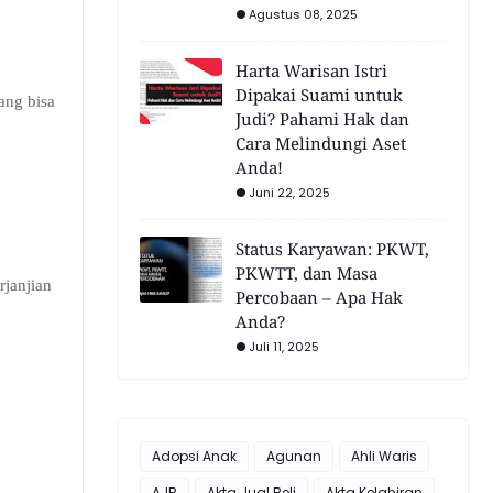
Agustus 08, 2025
Harta Warisan Istri
Dipakai Suami untuk
ang bisa
Judi? Pahami Hak dan
Cara Melindungi Aset
Anda!
Juni 22, 2025
Status Karyawan: PKWT,
PKWTT, dan Masa
rjanjian
Percobaan – Apa Hak
Anda?
Juli 11, 2025
Adopsi Anak
Agunan
Ahli Waris
AJB
Akta Jual Beli
Akta Kelahiran