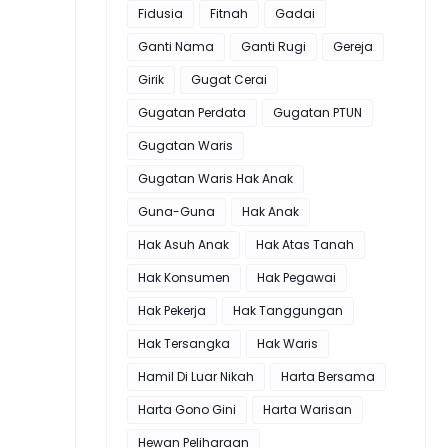
Fidusia
Fitnah
Gadai
Ganti Nama
Ganti Rugi
Gereja
Girik
Gugat Cerai
Gugatan Perdata
Gugatan PTUN
Gugatan Waris
Gugatan Waris Hak Anak
Guna-Guna
Hak Anak
Hak Asuh Anak
Hak Atas Tanah
Hak Konsumen
Hak Pegawai
Hak Pekerja
Hak Tanggungan
Hak Tersangka
Hak Waris
Hamil Di Luar Nikah
Harta Bersama
Harta Gono Gini
Harta Warisan
Hewan Peliharaan