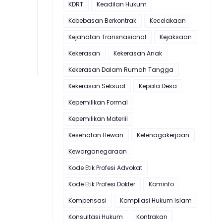
KDRT
Keadilan Hukum
Kebebasan Berkontrak
Kecelakaan
Kejahatan Transnasional
Kejaksaan
Kekerasan
Kekerasan Anak
Kekerasan Dalam Rumah Tangga
Kekerasan Seksual
Kepala Desa
Kepemilikan Formal
Kepemilikan Materiil
Kesehatan Hewan
Ketenagakerjaan
Kewarganegaraan
Kode Etik Profesi Advokat
Kode Etik Profesi Dokter
Kominfo
Kompensasi
Kompilasi Hukum Islam
Konsultasi Hukum
Kontrakan