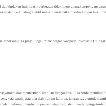
gal dan tindakan intimidasi (perbuatan tidak menyenangkan/pengancama
Ini adalah cara paling efektif untuk mendapatkan perlindungan hukum 
, laporkan juga pinjol ilegal ini ke Satgas Waspada Investasi OJK agar
syarakat dan memastikan keadilan ditegakkan.
Jika Anda membutuh
n, sengketa tanah, atau masalah hukum lainnya, jangan ragu untuk men
i celah hukum,
membantu proses pelaporan,
dan mendampingi Anda di