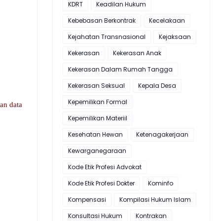
KDRT
Keadilan Hukum
Kebebasan Berkontrak
Kecelakaan
Kejahatan Transnasional
Kejaksaan
Kekerasan
Kekerasan Anak
Kekerasan Dalam Rumah Tangga
Kekerasan Seksual
Kepala Desa
Kepemilikan Formal
kan data
Kepemilikan Materiil
Kesehatan Hewan
Ketenagakerjaan
Kewarganegaraan
Kode Etik Profesi Advokat
Kode Etik Profesi Dokter
Kominfo
Kompensasi
Kompilasi Hukum Islam
Konsultasi Hukum
Kontrakan