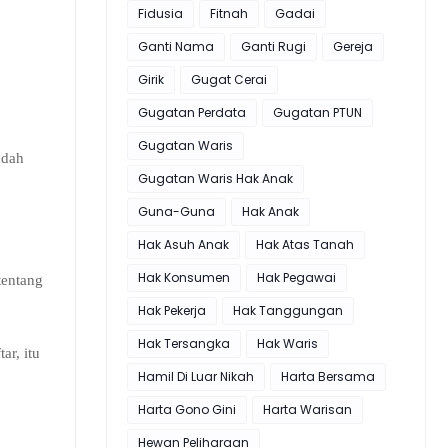
Fidusia
Fitnah
Gadai
Ganti Nama
Ganti Rugi
Gereja
Girik
Gugat Cerai
Gugatan Perdata
Gugatan PTUN
Gugatan Waris
udah
Gugatan Waris Hak Anak
Guna-Guna
Hak Anak
Hak Asuh Anak
Hak Atas Tanah
Hak Konsumen
Hak Pegawai
tentang
Hak Pekerja
Hak Tanggungan
Hak Tersangka
Hak Waris
tar, itu
Hamil Di Luar Nikah
Harta Bersama
Harta Gono Gini
Harta Warisan
Hewan Peliharaan