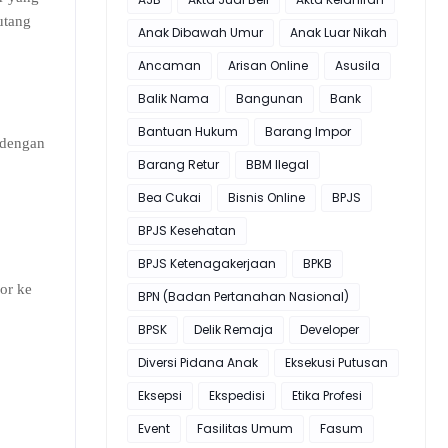
utang
Anak Dibawah Umur
Anak Luar Nikah
Ancaman
Arisan Online
Asusila
Balik Nama
Bangunan
Bank
Bantuan Hukum
Barang Impor
 dengan
Barang Retur
BBM Ilegal
Bea Cukai
Bisnis Online
BPJS
BPJS Kesehatan
BPJS Ketenagakerjaan
BPKB
or ke
BPN (Badan Pertanahan Nasional)
BPSK
Delik Remaja
Developer
Diversi Pidana Anak
Eksekusi Putusan
Eksepsi
Ekspedisi
Etika Profesi
Event
Fasilitas Umum
Fasum