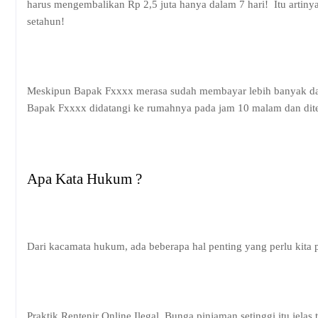
harus mengembalikan Rp 2,5 juta hanya dalam 7 hari!
Itu artin
setahun!
Meskipun Bapak Fxxxx merasa sudah membayar lebih banyak dari
Bapak Fxxxx didatangi ke rumahnya pada jam 10 malam dan dite
Apa Kata Hukum ?
Dari kacamata hukum, ada beberapa hal penting yang perlu kita 
Praktik Rentenir Online Ilegal. Bunga pinjaman setinggi itu jelas