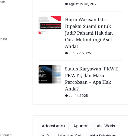
lam
Agustus 08, 2025
Harta Warisan Istri
Dipakai Suami untuk
Judi? Pahami Hak dan
Cara Melindungi Aset
knya,
Anda!
Juni 22, 2025
Status Karyawan: PKWT,
PKWTT, dan Masa
Percobaan – Apa Hak
Anda?
Juli 11, 2025
Adopsi Anak
Agunan
Ahli Waris
ir yang
AJB
Akta Jual Beli
Akta Kelahiran