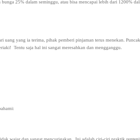
ya bunga 25% dalam seminggu, atau bisa mencapai lebih dari 1200% da
 uang yang ia terima, pihak pemberi pinjaman terus menekan. Punca
riaki!
Tentu saja hal ini sangat meresahkan dan mengganggu.
pahami:
 tidak wajar dan sangat mencurigakan.
Ini adalah ciri-ciri praktik renten