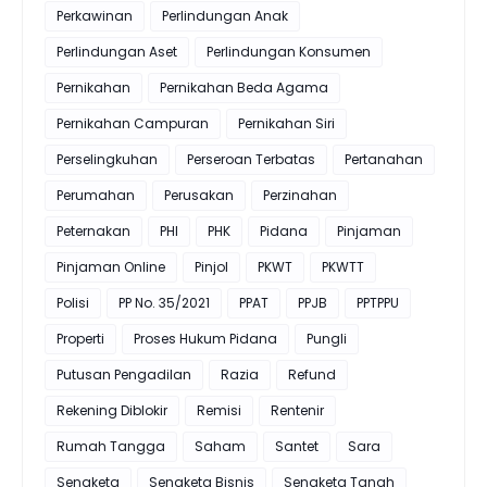
Perkawinan
Perlindungan Anak
Perlindungan Aset
Perlindungan Konsumen
Pernikahan
Pernikahan Beda Agama
Pernikahan Campuran
Pernikahan Siri
Perselingkuhan
Perseroan Terbatas
Pertanahan
Perumahan
Perusakan
Perzinahan
Peternakan
PHI
PHK
Pidana
Pinjaman
Pinjaman Online
Pinjol
PKWT
PKWTT
Polisi
PP No. 35/2021
PPAT
PPJB
PPTPPU
Properti
Proses Hukum Pidana
Pungli
Putusan Pengadilan
Razia
Refund
Rekening Diblokir
Remisi
Rentenir
Rumah Tangga
Saham
Santet
Sara
Sengketa
Sengketa Bisnis
Sengketa Tanah