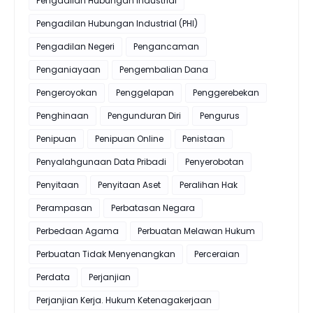
Pengadilan Hubungan Industrial
Pengadilan Hubungan Industrial (PHI)
Pengadilan Negeri
Pengancaman
Penganiayaan
Pengembalian Dana
Pengeroyokan
Penggelapan
Penggerebekan
Penghinaan
Pengunduran Diri
Pengurus
Penipuan
Penipuan Online
Penistaan
Penyalahgunaan Data Pribadi
Penyerobotan
Penyitaan
Penyitaan Aset
Peralihan Hak
Perampasan
Perbatasan Negara
Perbedaan Agama
Perbuatan Melawan Hukum
Perbuatan Tidak Menyenangkan
Perceraian
Perdata
Perjanjian
Perjanjian Kerja. Hukum Ketenagakerjaan