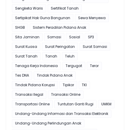
Sengketa Waris
Sertifikat Tanah
Sertipikat Hak Guna Bangunan
Sewa Menyewa
SHGB
Sistem Peradilan Pidana Anak
Sita Jaminan
Somasi
Sosial
SP3
Surat Kuasa
Surat Peringatan
Surat Somasi
Surat Tanah
Tanah
Teluh
Tenaga Kerja Indonesia
Tergugat
Teror
Tes DNA
Tindak Pidana Anak
Tindak Pidana Korupsi
Tipikor
TKI
Transaksi Ilegal
Transaksi Online
Transportasi Online
Tuntutan Ganti Rugi
UMKM
Undang-Undang Informasi dan Transaksi Elektronik
Undang-Undang Perlindungan Anak