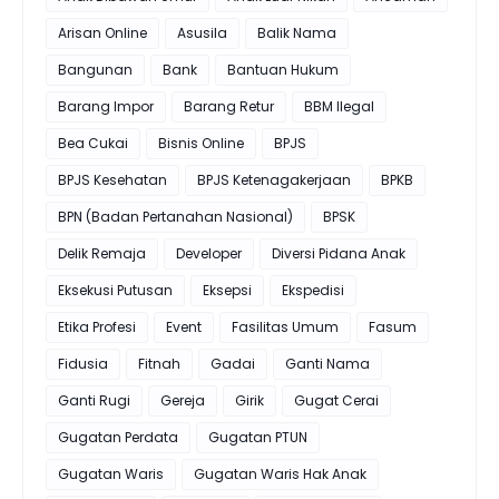
Arisan Online
Asusila
Balik Nama
Bangunan
Bank
Bantuan Hukum
Barang Impor
Barang Retur
BBM Ilegal
Bea Cukai
Bisnis Online
BPJS
BPJS Kesehatan
BPJS Ketenagakerjaan
BPKB
BPN (Badan Pertanahan Nasional)
BPSK
Delik Remaja
Developer
Diversi Pidana Anak
Eksekusi Putusan
Eksepsi
Ekspedisi
Etika Profesi
Event
Fasilitas Umum
Fasum
Fidusia
Fitnah
Gadai
Ganti Nama
Ganti Rugi
Gereja
Girik
Gugat Cerai
Gugatan Perdata
Gugatan PTUN
Gugatan Waris
Gugatan Waris Hak Anak