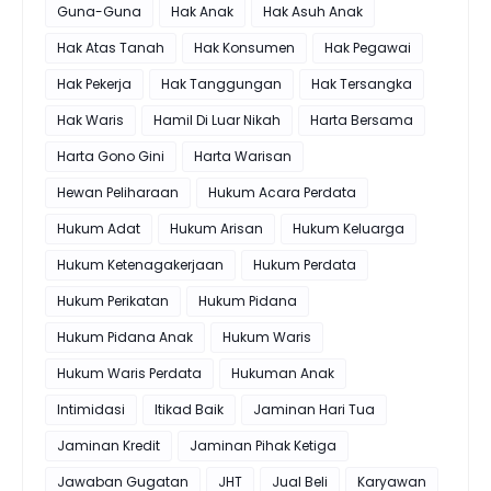
Guna-Guna
Hak Anak
Hak Asuh Anak
Hak Atas Tanah
Hak Konsumen
Hak Pegawai
Hak Pekerja
Hak Tanggungan
Hak Tersangka
Hak Waris
Hamil Di Luar Nikah
Harta Bersama
Harta Gono Gini
Harta Warisan
Hewan Peliharaan
Hukum Acara Perdata
Hukum Adat
Hukum Arisan
Hukum Keluarga
Hukum Ketenagakerjaan
Hukum Perdata
Hukum Perikatan
Hukum Pidana
Hukum Pidana Anak
Hukum Waris
Hukum Waris Perdata
Hukuman Anak
Intimidasi
Itikad Baik
Jaminan Hari Tua
Jaminan Kredit
Jaminan Pihak Ketiga
Jawaban Gugatan
JHT
Jual Beli
Karyawan