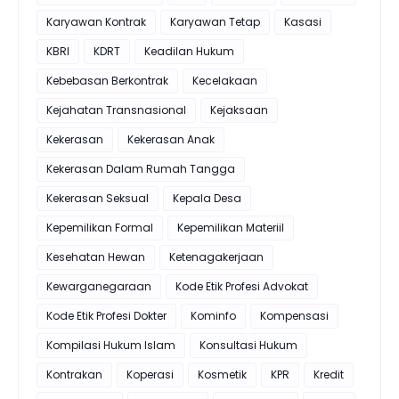
Karyawan Kontrak
Karyawan Tetap
Kasasi
KBRI
KDRT
Keadilan Hukum
Kebebasan Berkontrak
Kecelakaan
Kejahatan Transnasional
Kejaksaan
Kekerasan
Kekerasan Anak
Kekerasan Dalam Rumah Tangga
Kekerasan Seksual
Kepala Desa
Kepemilikan Formal
Kepemilikan Materiil
Kesehatan Hewan
Ketenagakerjaan
Kewarganegaraan
Kode Etik Profesi Advokat
Kode Etik Profesi Dokter
Kominfo
Kompensasi
Kompilasi Hukum Islam
Konsultasi Hukum
Kontrakan
Koperasi
Kosmetik
KPR
Kredit